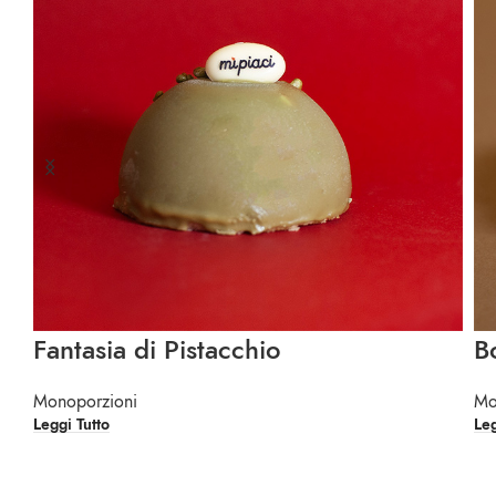
Fantasia di Pistacchio
B
Monoporzioni
Mo
Leggi Tutto
Leg