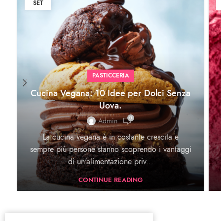
SET
PASTICCERIA
Cucina Vegana: 10 Idee per Dolci Senza
Uova.
0
Admin
La cucina vegana è in costante crescita e
sempre più persone stanno scoprendo i vantaggi
di un'alimentazione priv...
CONTINUE READING