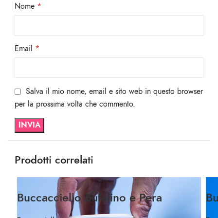
Nome
*
Email
*
Salva il mio nome, email e sito web in questo browser
per la prossima volta che commento.
Prodotti correlati
Buccacciello Bufalino e Pera
Bu