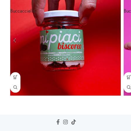
Buccacciello
Buc