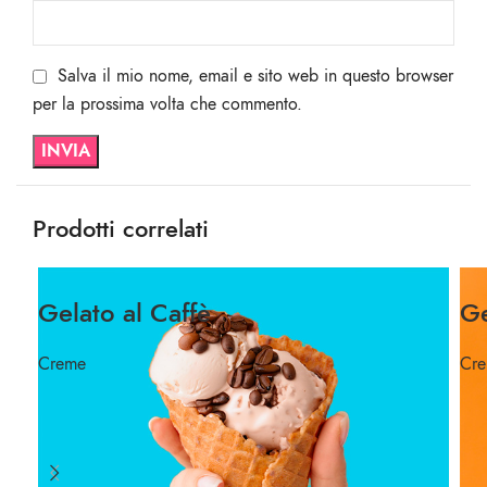
Salva il mio nome, email e sito web in questo browser
per la prossima volta che commento.
Prodotti correlati
Gelato al Caffè
Ge
Creme
Cr