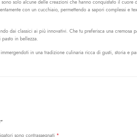
bili sono solo alcune delle creazioni che hanno conquistato il cuore 
lentamente con un cucchiaio, permettendo a sapori complessi e tex
ando dai classici ai più innovativi. Che tu preferisca una cremosa pa
 pasto in bellezza.
immergendoti in una tradizione culinaria ricca di gusti, storia e pa
o”
igatori sono contrassegnati
*