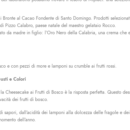
di Bronte al Cacao Fondente di Santo Domingo. Prodotti selezionati
ità di Pizzo Calabro, paese natale del maestro gelataio Rocco.
dato da madre in figlio: l’Oro Nero della Calabria, una crema che e
sco e con pezzi di more e lamponi su crumble ai frutti rossi.
usti e Colori
le, la Cheesecake ai Frutti di Bosco è la risposta perfetta. Questo d
acità dei frutti di bosco.
 sapori, dall’acidità dei lamponi alla dolcezza delle fragole e dei 
 momento dell’anno.