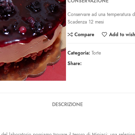
CONSERVAZIONE
Conservare ad una temperatura d
Scadenza 12 mesi
Compare
Add to wishl
Categoria:
Torte
Share:
DESCRIZIONE
o del laboratorio possiamo trovare il tesoro di Mipiaci: una selezio