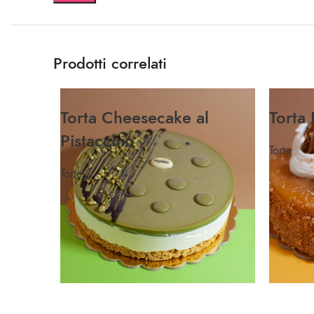
Prodotti correlati
Torta Cheesecake al
Torta
Pistacchio
Torte
Torte