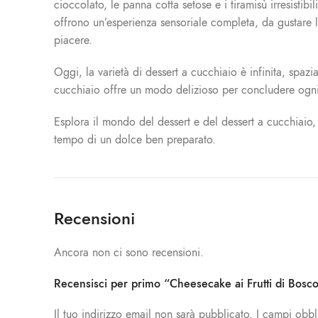
cioccolato, le panna cotta setose e i tiramisù irresisti
offrono un’esperienza sensoriale completa, da gustare 
piacere.
Oggi, la varietà di dessert a cucchiaio è infinita, spazi
cucchiaio offre un modo delizioso per concludere ogni
Esplora il mondo del dessert e del dessert a cucchiaio, 
tempo di un dolce ben preparato.
Recensioni
Ancora non ci sono recensioni.
Recensisci per primo “Cheesecake ai Frutti di Bosc
Il tuo indirizzo email non sarà pubblicato.
I campi obbl