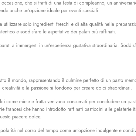
ni occasione, che si tratti di una festa di compleanno, un anniver
rende anche un’opzione ideale per eventi speciali.
 utilizzare solo ingredienti freschi e di alta qualità nella prepara
entico e soddisfare le aspettative dei palati più raffinati.
arati a immergerti in un’esperienza gustativa straordinaria. Soddis
n tutto il mondo, rappresentando il culmine perfetto di un pasto mem
la creatività e la passione si fondono per creare dolci straordinari.
olci come miele e frutta venivano consumati per concludere un pasto.
e francesi che hanno introdotto raffinati pasticcini alle gelaterie i
questo piacere dolce.
opolarità nel corso del tempo come un’opzione indulgente e condivi