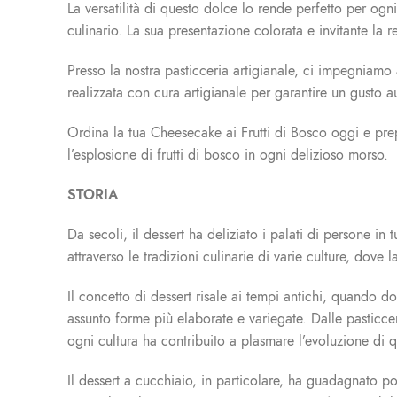
La versatilità di questo dolce lo rende perfetto per og
culinario. La sua presentazione colorata e invitante la 
Presso la nostra pasticceria artigianale, ci impegniamo a
realizzata con cura artigianale per garantire un gusto aut
Ordina la tua Cheesecake ai Frutti di Bosco oggi e prep
l’esplosione di frutti di bosco in ogni delizioso morso.
STORIA
Da secoli, il dessert ha deliziato i palati di persone i
attraverso le tradizioni culinarie di varie culture, dove 
Il concetto di dessert risale ai tempi antichi, quando d
assunto forme più elaborate e variegate. Dalle pasticceri
ogni cultura ha contribuito a plasmare l’evoluzione di 
Il dessert a cucchiaio, in particolare, ha guadagnato p