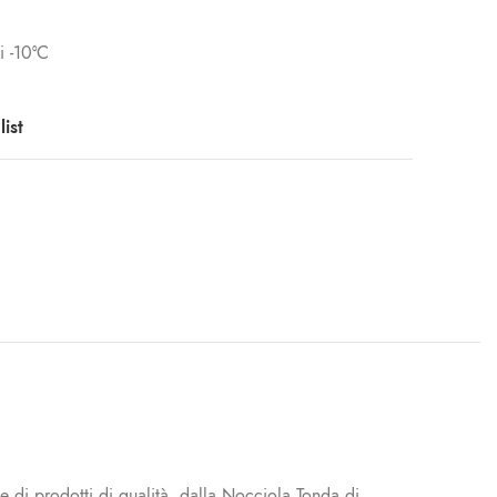
i -10°C
ist
ne di prodotti di qualità, dalla Nocciola Tonda di